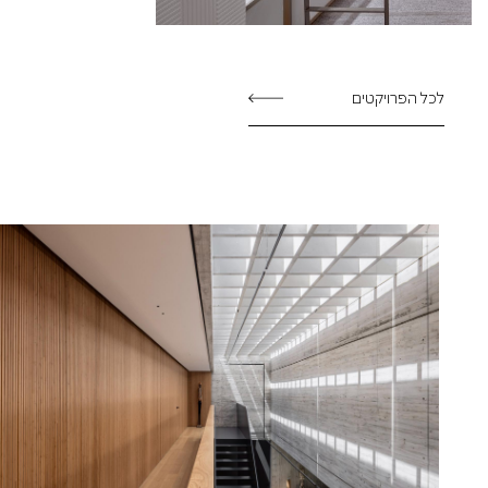
לכל הפרויקטים
קראו
עוד
על
A
Small
Taste
|of
Our
Work